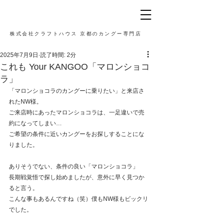
株式会社クラフトハウス 京都のカングー専門店
2025年7月9日
読了時間: 2分
これも Your KANGOO「マロンショコ
ラ」
「マロンショコラのカングーに乗りたい」と来店さ
れたNW様。
ご来店時にあったマロンショコラは、一足違いで売
約になってしまい…
ご希望の条件に近いカングーをお探しすることにな
りました。
ありそうでない、条件の良い「マロンショコラ」
長期戦覚悟で探し始めましたが、意外に早く見つか
ると言う。
こんな事もあるんですね（笑）僕もNW様もビックリ
でした。