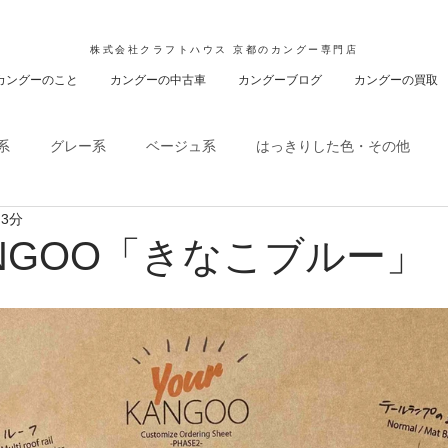
株式会社クラフトハウス 京都のカングー専門店
カングーのこと
カングーの中古車
カングーブログ
カングーの買取
系
グレー系
ベージュ系
はっきりした色・その他
 3分
KANGOO「きなこブルー」