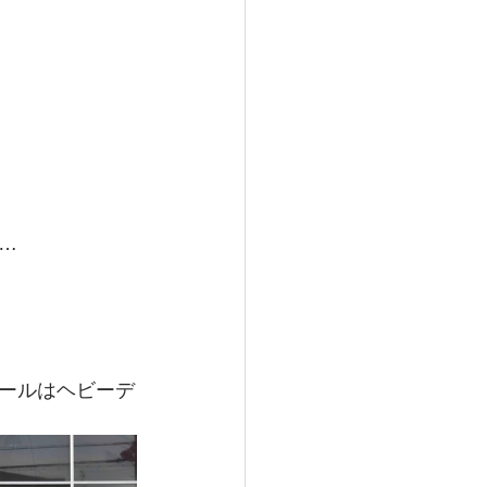
…
ールはヘビーデ