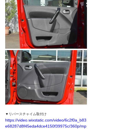
▼リバースチャイム取付け
https://video.wixstatic.com/video/6c2f0a_b83
e68287d8f45eda4dce4150f39975c/360p/mp