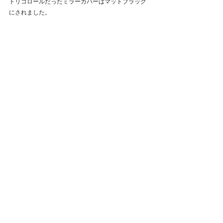
トリコロールだったミラーカバーはマットブラック
にされました。
さあ、サービスファクトリーでの納車整備が終わり
ました。
残すは最終チェックのロードテストのみです。
一般道の走行テストから、ETCの作動確認を含めた
高速走行も実施。
▼結果はいたって快調、お渡しの準備が整いまし
た。