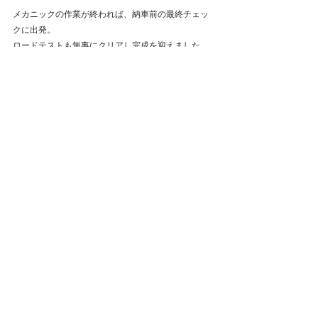
メカニックの作業が終われば、納車前の最終チェッ
クに出発。
ロードテストも無事にクリアし完成を迎えました。
▼ロードテストの途中で。
少しだけ秋っぽくなってきましたね。