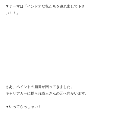
▼テーマは「インドアな私たちを連れ出して下さ
い！！」
さあ、ペイントの順番が回ってきました。
キャリアカーに揺られ職人さんの元へ向かいます。
▼いってらっしゃい！