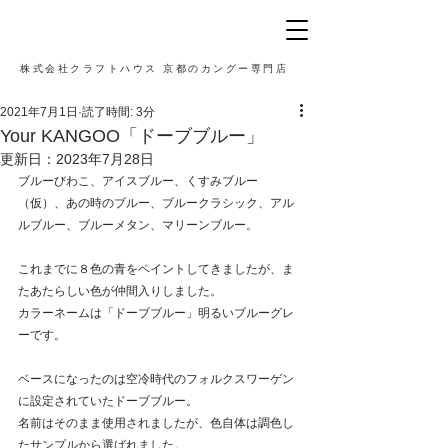
株式会社クラフトハウス 京都のカングー専門店
2021年7月1日
読了時間: 3分
Your KANGOO「ドーブブルー」
更新日：
2023年7月28日
ブルーびわこ、アイスブルー、くすみブルー
（仮）、あの時のブルー、ブルークラシック、アル
ルブルー、ブルーメタン、マリーンブルー。
これまでに８色の青をペイントしてきましたが、ま
たあたらしい色が仲間入りしました。
カラーネームは「ドーブブルー」明るいブルーグレ
ーです。
ベースになったのは空冷時代のフォルクスワーゲン
に設定されていたドーブブルー。
名前はそのまま使用されましたが、色自体は調色し
たサンプルから選ばれました。