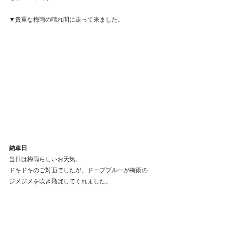
▼貴重な梅雨の晴れ間に走って来ました。
納車日
当日は梅雨らしいお天気。
ドキドキのご対面でしたが、ドーブブルーが梅雨の
ジメジメを吹き飛ばしてくれました。
▼みんなで位置を決めて、オーナメントを貼り付
け。