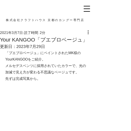
株式会社クラフトハウス 京都のカングー専門店
2021年3月7日
読了時間: 2分
Your KANGOO「プエブロベージュ」
更新日：
2023年7月29日
「プエブロベージュ」にペイントされたMK様の
YourKANGOOをご紹介。
メルセデスベンツに採用されていたカラーで、光の
加減で見え方が変わる不思議なベージュです。
先ずは完成写真から。