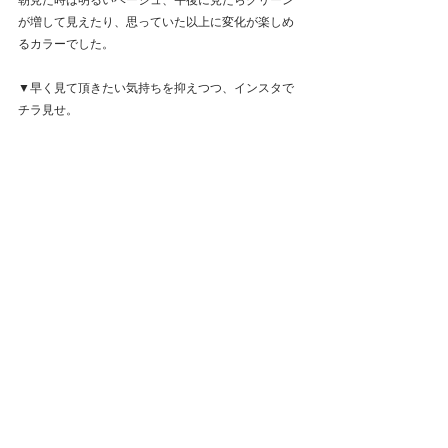
朝見た時は明るいベージュ、午後に見たらグリーン
が増して見えたり、思っていた以上に変化が楽しめ
るカラーでした。
▼早く見て頂きたい気持ちを抑えつつ、インスタで
チラ見せ。
▼試運転中に撮った1枚。
ぬり絵に近い見え方で撮れました。