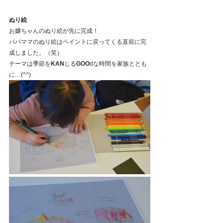
ぬり絵
お嬢ちゃんのぬり絵が先に完成！
パパママのぬり絵はペイントに戻ってくる直前に完
成しました。（笑）
テーマは季節を
KAN
じる
GOO
dな時間を家族ととも
に…(^^)