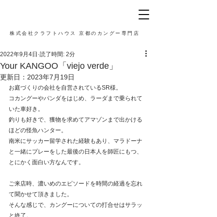
株式会社クラフトハウス 京都のカングー専門店
2022年9月4日
読了時間: 2分
Your KANGOO「viejo verde」
更新日：
2023年7月19日
お庭づくりの会社を自営されているSR様。
コカングーやパンダをはじめ、ラーダまで乗られて
いた車好き。
釣りも好きで、獲物を求めてアマゾンまで出かける
ほどの怪魚ハンター。
南米にサッカー留学された経験もあり、マラドーナ
と一緒にプレーをした最後の日本人を師匠にもつ、
とにかく面白い方なんです。
ご来店時、濃いめのエピソードを時間の経過を忘れ
て聞かせて頂きました。
そんな感じで、カングーについての打合せはサラッ
と終了。