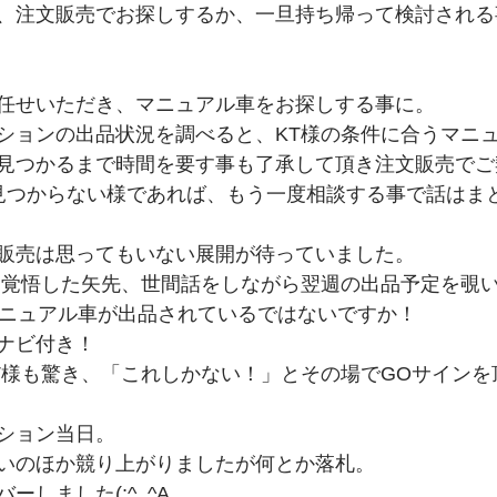
、注文販売でお探しするか、一旦持ち帰って検討される
任せいただき、マニュアル車をお探しする事に。
ションの出品状況を調べると、KT様の条件に合うマニュ
見つかるまで時間を要す事も了承して頂き注文販売でご
見つからない様であれば、もう一度相談する事で話はま
販売は思ってもいない展開が待っていました。
を覚悟した矢先、世間話をしながら翌週の出品予定を覗
マニュアル車が出品されているではないですか！
ナビ付き！
T様も驚き、「これしかない！」とその場でGOサインを頂
ション当日。
いのほか競り上がりましたが何とか落札。
ーしました(;^_^A