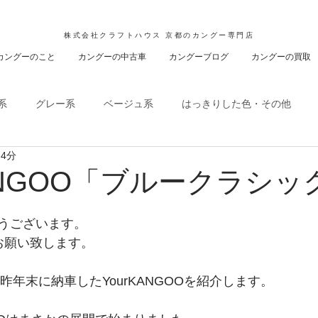
株式会社クラフトハウス 京都のカングー専門店
カングーのこと
カングーの中古車
カングーブログ
カングーの買取
系
グレー系
ベージュ系
はっきりした色・その他
 4分
KANGOO「ブルークラシッ
うございます。
お願い致します。
、昨年末に納車したYourKANGOOを紹介します。