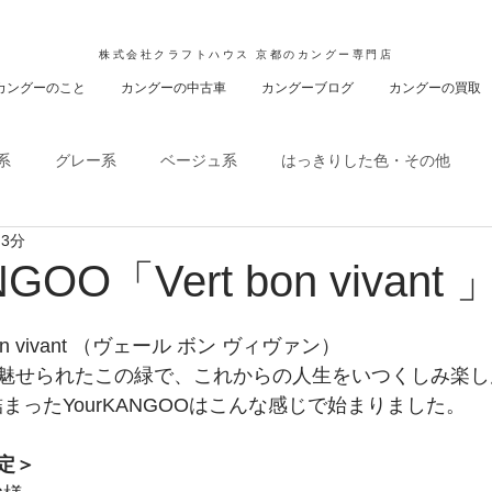
株式会社クラフトハウス 京都のカングー専門店
カングーのこと
カングーの中古車
カングーブログ
カングーの買取
系
グレー系
ベージュ系
はっきりした色・その他
 3分
NGOO「Vert bon vivant 
on vivant （ヴェール ボン ヴィヴァン）
魅せられたこの緑で、これからの人生をいつくしみ楽し
まったYourKANGOOはこんな感じで始まりました。
定＞