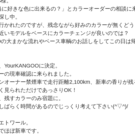
S様。
当に好きな色に出来るの？」とカラーオーダーの相談に
探し中。
行かれたのですが、残念ながら好みのカラーが無くどう
近いモデルをベースにカラーチェンジが良いのでは？
GOOの大まかな流れやベース車輌のお話しをしてこの日は
YourKANGOOに決定。
ーの現車確認に来られました。
オーナー禁煙車で走行距離2,100km、新車の香りが残る1
く見られただけであっさりOK！
、残すカラーのみ宿題に。
ばらく時間があるのでじっくり考えて下さい(^▽^)/
エトワール。
でほぼ新車です。