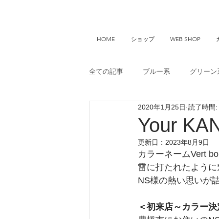
HOME
ショップ
WEB SHOP
全ての記事
ブルー系
グリーン
2020年1月25日
読了時間:
Your KANGOO
Your KA
更新日：
2023年8月9日
カラーネームVert b
雷に打たれたように
NS様の熱い思いが詰
＜初来店～カラー決