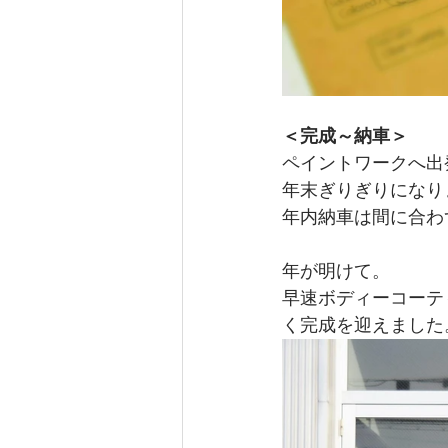
＜完成～納車＞
ペイントワークへ出
年末ぎりぎりになり
年内納車は間に合わ
年が明けて。
早速ボディーコーテ
く完成を迎えました