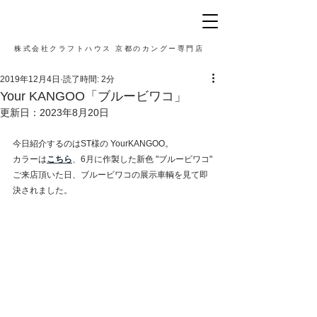
株式会社クラフトハウス 京都のカングー専門店
2019年12月4日
読了時間: 2分
Your KANGOO「ブルービワコ」
更新日：
2023年8月20日
今日紹介するのはST様の YourKANGOO。
カラーは
こちら
、6月に作製した新色 "ブルービワコ"
ご来店頂いた日、ブルービワコの展示車輌を見て即
決されました。