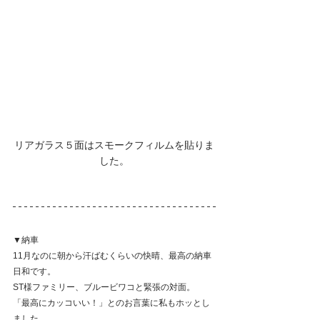
リアガラス５面はスモークフィルムを貼りま
した。
▼納車
11月なのに朝から汗ばむくらいの快晴、最高の納車
日和です。
ST様ファミリー、ブルービワコと緊張の対面。
「最高にカッコいい！」とのお言葉に私もホッとし
ました。