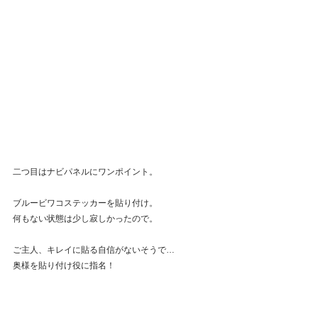
二つ目はナビパネルにワンポイント。
ブルービワコステッカーを貼り付け。
何もない状態は少し寂しかったので。
ご主人、キレイに貼る自信がないそうで…
奥様を貼り付け役に指名！
私もそうするかな(笑)