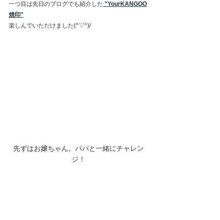
一つ目は先日のブログでも紹介した
"YourKANGOO
焼印"
楽しんでいただけました(^▽^)/
先ずはお嬢ちゃん。パパと一緒にチャレン
ジ！