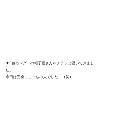
▼3色カングーの帽子屋さんをチラッと覗いてきまし
た。
今日は完全にこっちの人でした…（笑）