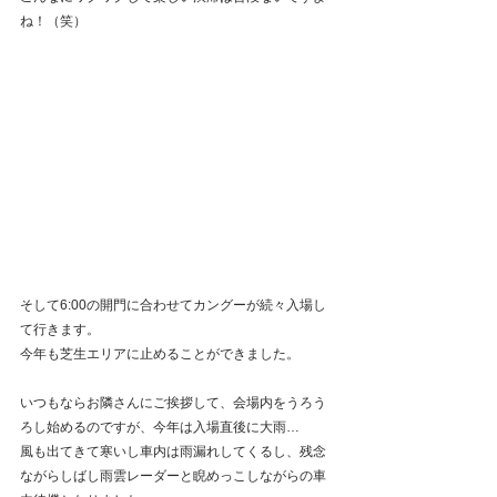
ね！（笑）
そして6:00の開門に合わせてカングーが続々入場し
て行きます。
今年も芝生エリアに止めることができました。
いつもならお隣さんにご挨拶して、会場内をうろう
ろし始めるのですが、今年は入場直後に大雨…
風も出てきて寒いし車内は雨漏れしてくるし、残念
ながらしばし雨雲レーダーと睨めっこしながらの車