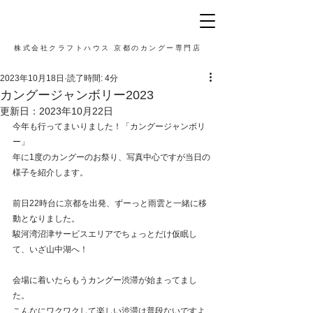
株式会社クラフトハウス 京都のカングー専門店
2023年10月18日
読了時間: 4分
カングージャンボリー2023
更新日：
2023年10月22日
今年も行ってまいりました！「カングージャンボリ
ー」
年に1度のカングーのお祭り、写真中心ですが当日の
様子を紹介します。
前日22時台に京都を出発、ずーっと雨雲と一緒に移
動となりました。
駿河湾沼津サービスエリアでちょっとだけ仮眠し
て、いざ山中湖へ！
会場に着いたらもうカングー渋滞が始まってまし
た。
こんなにワクワクして楽しい渋滞は普段ないですよ