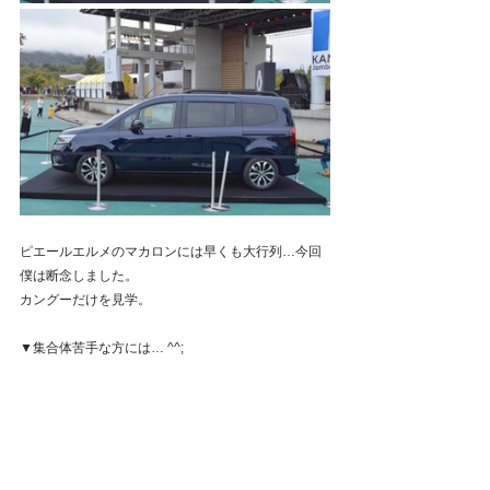
ピエールエルメのマカロンには早くも大行列…今回
僕は断念しました。
カングーだけを見学。
▼集合体苦手な方には… ^^;