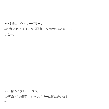
▼HS様の「ウィローグリーン」
車中泊されてます。今度阿蘇にも行かれるとか、い
いなー。
▼ST様の「ブルービワコ」
大怪我からの復活！ジャンボリーに間に合いまし
た。